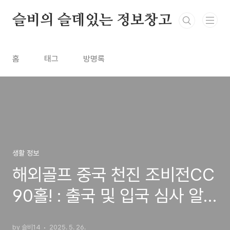
본문 바로가기
슬비의 슬데있는 정보창고
홈
태그
방명록
생활 정보
해외골프 중국 천진 조비전CC
90홀! : 출국 및 입국 심사 알
아보기 _ #3
by 슬비14
2025. 5. 26.