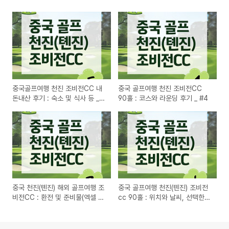
중국골프여행 천진 조비전CC 내
중국 골프여행 천진 조비전CC
돈내산 후기 : 숙소 및 식사 등 _
90홀 : 코스와 라운딩 후기 _ #4
#5
중국 천진(톈진) 해외 골프여행 조
중국 골프여행 천진(톈진) 조비전
비전CC : 환전 및 준비물(엑셀 파
cc 90홀 : 위치와 날씨, 선택한
일有) _ #2
이유 _ #1