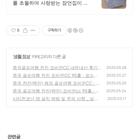
를 초월하여 사랑받는 잠언집이 있
습니다.
5
구독하기
'
생활 정보
' 카테고리의 다른 글
중국골프여행 천진 조비전CC 내돈내산 후기 :
2025.05.28
숙소 및 식사 등 _ #5
중국 골프여행 천진 조비전CC 90홀 : 코스와
(3)
2025.05.27
라운딩 후기 _ #4
중국 천진(톈진) 해외 골프여행 조비전CC : 환
(3)
2025.05.25
전 및 준비물(엑셀 파일有) _ #2
중국 골프여행 천진(톈진) 조비전cc 90홀 : 위
(2)
2025.05.24
치와 날씨, 선택한 이유 _ #1
시티즌코난 앱 설치 방법 및 주의 사항 _ 보이
(1)
2025.05.11
스피싱 방지 앱
(1)
관련글